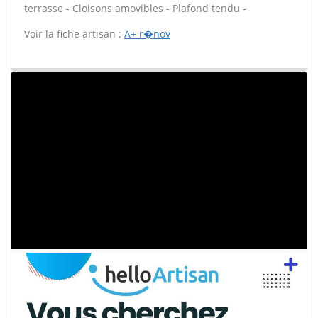
terrasse - Cloisons amovibles - Plafond tendu -
Voir la fiche artisan :
A+ r�nov