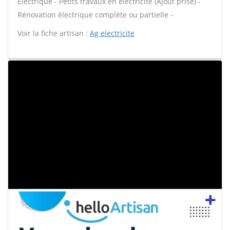
Électrique - Petits travaux en électricité (Ajout prise) -
Rénovation électrique complète ou partielle -
Voir la fiche artisan :
Ag electricite