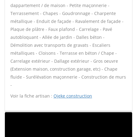
dappartement / de maison - Petite maçonnerie -
Terrassement - Chapes - Goudronnage - Charpente
métallique - Enduit de façade - Ravalement de façade -
Plaque de plâtre - Faux plafond - Carrelage - Pavé
autobloquant - Allée de jardin - Dalles béton -
Démolition avec transports de gravats - Escaliers
métalliques - Cloisons - Terrasse en béton / Chape -
Carrelage extérieur - Dallage extérieur - Gros oeuvre
(Extension maison, construction garage, etc) - Chape
fluide - Surélévation maçonnerie - Construction de murs
-
Voir la fiche artisan :
Ojeke construction