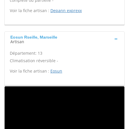
complète ou partielle -
Voir la fiche artisan :
Depann exprexx
Eosun Rseille, Marseille
Artisan
Département: 13
Climatisation réversible -
Voir la fiche artisan :
Eosun