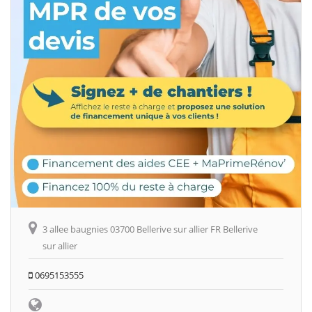
3 allee baugnies 03700 Bellerive sur allier FR Bellerive
sur allier
0695153555