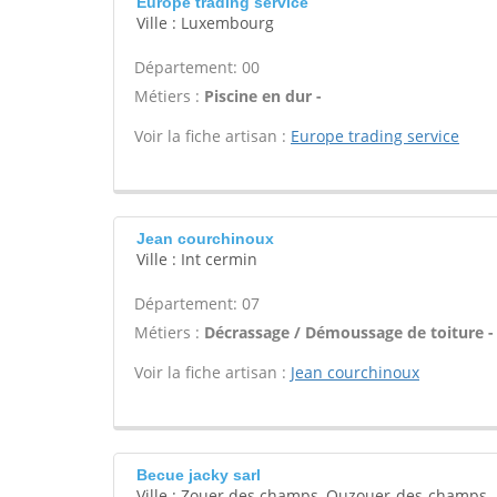
Europe trading service
Ville : Luxembourg
Département: 00
Métiers :
Piscine en dur -
Voir la fiche artisan :
Europe trading service
Jean courchinoux
Ville : Int cermin
Département: 07
Métiers :
Décrassage / Démoussage de toiture -
Voir la fiche artisan :
Jean courchinoux
Becue jacky sarl
Ville : Zouer des champs, Ouzouer-des-champs