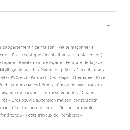
n dappartement / de maison - Petite maçonnerie -
eurs - Fosse septique (installation ou remplacement) -
 façade - Ravalement de façade - Peinture de façade -
Habillage de façade - Plaque de plâtre - Faux plafond -
 dalles PVC, etc) - Parquet - Carrelage - Cheminée - Pavé
ée de jardin - Dalles béton - Démolition avec transports
Rénovation de parquet - Terrasse en béton / Chape -
cirés - Gros oeuvre (Extension maison, construction
nerie - Construction de murs - Cloisons amovibles -
fond tendu - Petits travaux de Plomberie -