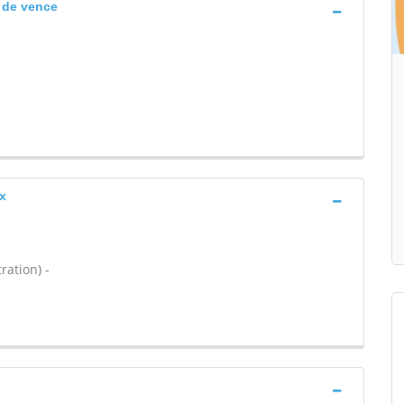
l de vence
x
ration) -