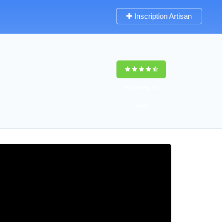
Inscription Artisan
9,5
(100%)
55
votes