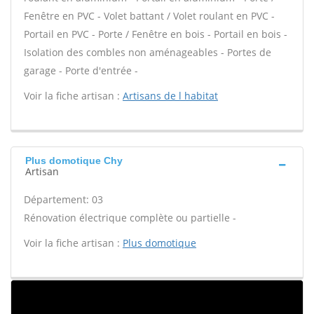
Fenêtre en PVC - Volet battant / Volet roulant en PVC -
Portail en PVC - Porte / Fenêtre en bois - Portail en bois -
Isolation des combles non aménageables - Portes de
garage - Porte d'entrée -
Voir la fiche artisan :
Artisans de l habitat
Plus domotique Chy
Artisan
Département: 03
Rénovation électrique complète ou partielle -
Voir la fiche artisan :
Plus domotique