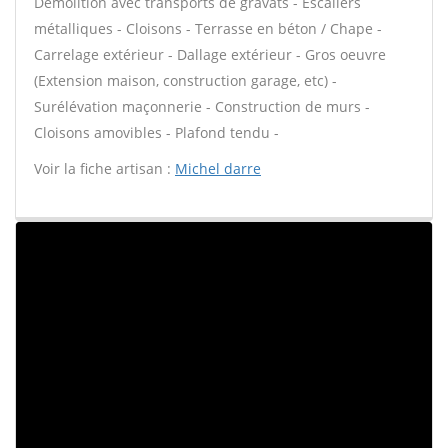
Démolition avec transports de gravats - Escaliers
métalliques - Cloisons - Terrasse en béton / Chape -
Carrelage extérieur - Dallage extérieur - Gros oeuvre
(Extension maison, construction garage, etc) -
Surélévation maçonnerie - Construction de murs -
Cloisons amovibles - Plafond tendu -
Voir la fiche artisan :
Michel darre