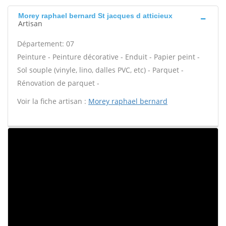
Morey raphael bernard St jacques d atticieux
Artisan
Département: 07
Peinture - Peinture décorative - Enduit - Papier peint -
Sol souple (vinyle, lino, dalles PVC, etc) - Parquet -
Rénovation de parquet -
Voir la fiche artisan :
Morey raphael bernard