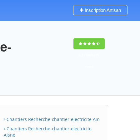
Inscription Artisan
e-
9,5
(100%)
79
votes
Chantiers Recherche-chantier-electricite Ain
Chantiers Recherche-chantier-electricite
Aisne