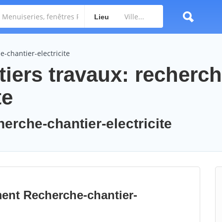
Lieu
-chantier-electricite
iers travaux: recherch
te
herche-chantier-electricite
ment Recherche-chantier-