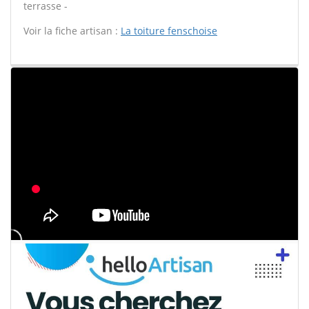
terrasse -
Voir la fiche artisan :
La toiture fenschoise