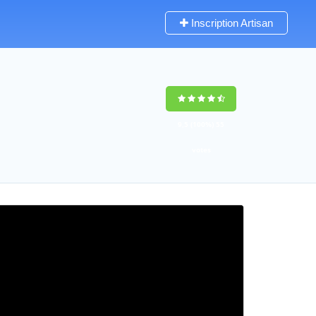
Inscription Artisan
9,5
(100%)
55
votes