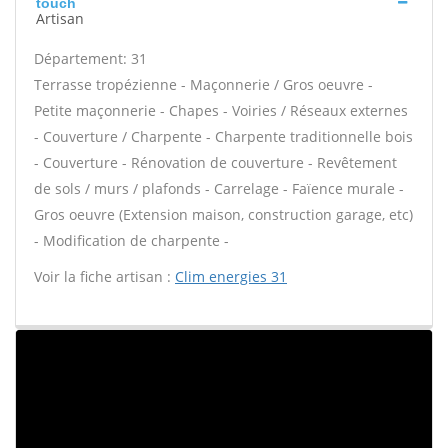
touch
Artisan
Département: 31
Terrasse tropézienne - Maçonnerie / Gros oeuvre -
Petite maçonnerie - Chapes - Voiries / Réseaux externes
- Couverture / Charpente - Charpente traditionnelle bois
- Couverture - Rénovation de couverture - Revêtement
de sols / murs / plafonds - Carrelage - Faïence murale -
Gros oeuvre (Extension maison, construction garage, etc)
- Modification de charpente -
Voir la fiche artisan :
Clim energies 31