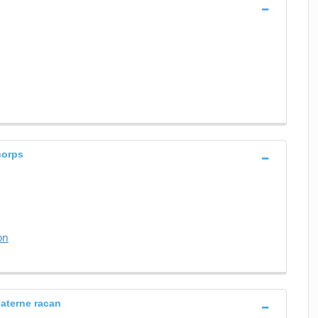
corps
on
paterne racan