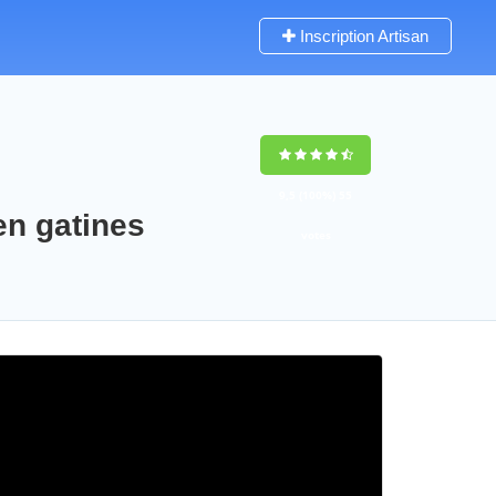
Inscription Artisan
9,5
(100%)
55
 en gatines
votes