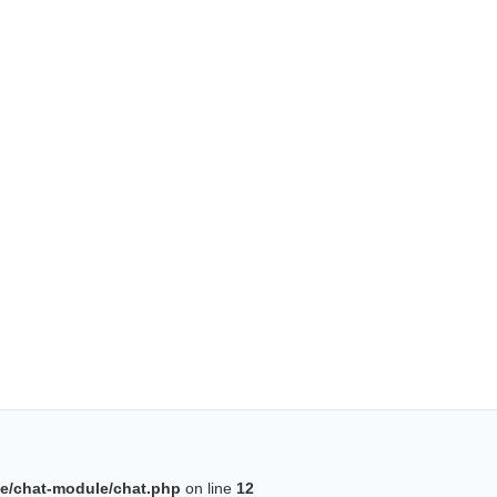
BatiWebPro
B
Assistant en ligne
B
e/chat-module/chat.php
on line
12