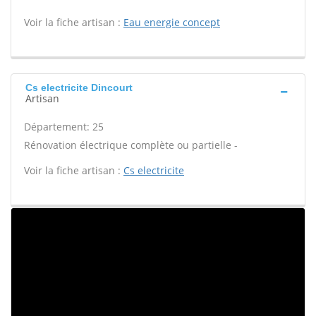
Voir la fiche artisan :
Eau energie concept
Cs electricite Dincourt
Artisan
Département: 25
Rénovation électrique complète ou partielle -
Voir la fiche artisan :
Cs electricite