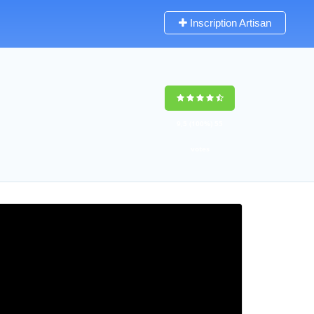
Inscription Artisan
9,5
(100%)
55
votes