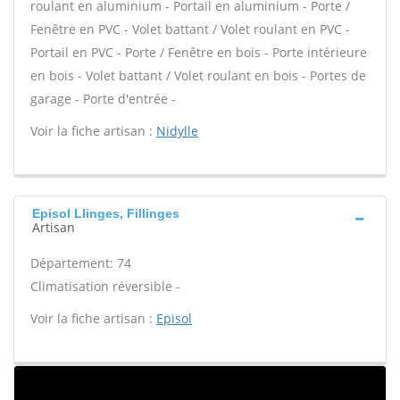
roulant en aluminium - Portail en aluminium - Porte /
Fenêtre en PVC - Volet battant / Volet roulant en PVC -
Portail en PVC - Porte / Fenêtre en bois - Porte intérieure
en bois - Volet battant / Volet roulant en bois - Portes de
garage - Porte d'entrée -
Voir la fiche artisan :
Nidylle
Episol Llinges, Fillinges
Artisan
Département: 74
Climatisation réversible -
Voir la fiche artisan :
Episol