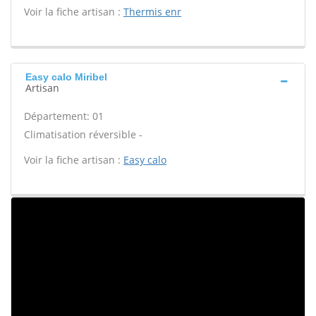
Voir la fiche artisan :
Thermis enr
Easy calo Miribel
Artisan
Département: 01
Climatisation réversible -
Voir la fiche artisan :
Easy calo