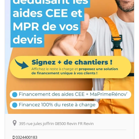
395 rue jules joffrin 08500 Revin FR Revin
0324400183