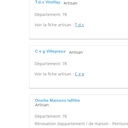
T.d.s Viroflay
Artisan
Département: 78
Voir la fiche artisan :
T.d.s
C e g Villepreux
Artisan
Département: 78
Voir la fiche artisan :
C e g
Onofre Maisons laffitte
Artisan
Département: 78
Rénovation dappartement / de maison - Peinture -