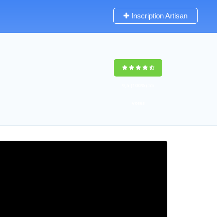
Inscription Artisan
9,5
(100%)
55
votes