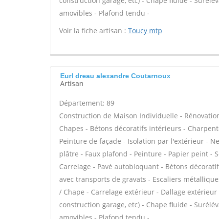
construction garage, etc) - Chape fluide - Surél
amovibles - Plafond tendu -
Voir la fiche artisan :
Toucy mtp
Eurl dreau alexandre Coutarnoux
Artisan
Département: 89
Construction de Maison Individuelle - Rénovatio
Chapes - Bétons décoratifs intérieurs - Charpent
Peinture de façade - Isolation par l'extérieur - 
plâtre - Faux plafond - Peinture - Papier peint - So
Carrelage - Pavé autobloquant - Bétons décoratifs
avec transports de gravats - Escaliers métalliqu
/ Chape - Carrelage extérieur - Dallage extérieur
construction garage, etc) - Chape fluide - Surél
amovibles - Plafond tendu -