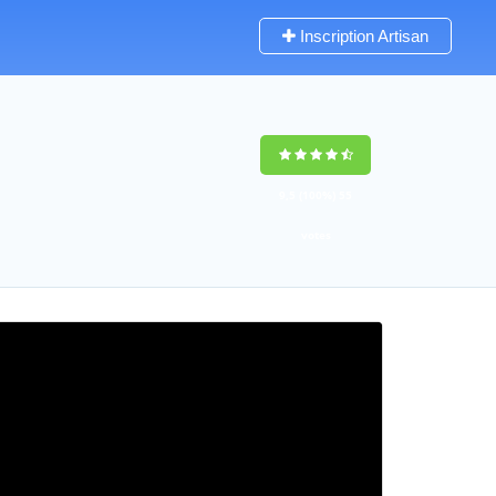
Inscription Artisan
9,5
(100%)
55
votes