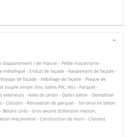
n dappartement / de maison - Petite maçonnerie -
e métallique - Enduit de façade - Ravalement de façade -
Nettoyage de façade - Habillage de façade - Plaque de
l souple (vinyle, lino, dalles PVC, etc) - Parquet -
 extérieurs - Allée de jardin - Dalles béton - Démolition
es - Cloisons - Rénovation de parquet - Terrasse en béton
 - Bétons cirés - Gros oeuvre (Extension maison,
évation maçonnerie - Construction de murs - Cloisons