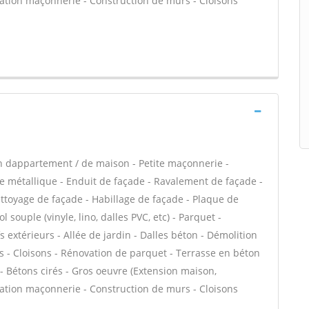
évation maçonnerie - Construction de murs - Cloisons
n dappartement / de maison - Petite maçonnerie -
e métallique - Enduit de façade - Ravalement de façade -
Nettoyage de façade - Habillage de façade - Plaque de
l souple (vinyle, lino, dalles PVC, etc) - Parquet -
 extérieurs - Allée de jardin - Dalles béton - Démolition
es - Cloisons - Rénovation de parquet - Terrasse en béton
 - Bétons cirés - Gros oeuvre (Extension maison,
évation maçonnerie - Construction de murs - Cloisons