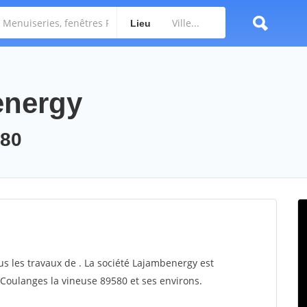
Lieu
energy
580
us les travaux de . La société Lajambenergy est
r Coulanges la vineuse 89580 et ses environs.