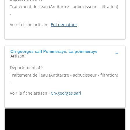
Traitement de l'eau (Antitartre - adoucisseur - filtration)
-
Voir la fiche artisan :
Eul demather
Ch-georges sarl Pommeraye, La pommeraye
Artisan
Département: 49
Traitement de l'eau (Antitartre - adoucisseur - filtration)
-
Voir la fiche artisan :
Ch-georges sarl