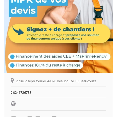
2 rue joseph fourier 49070 Beaucouze FR Beaucouze
0241726738