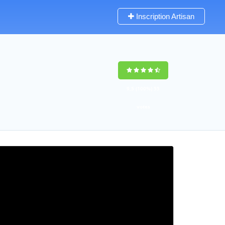
Inscription Artisan
9,5
(100%)
55
votes