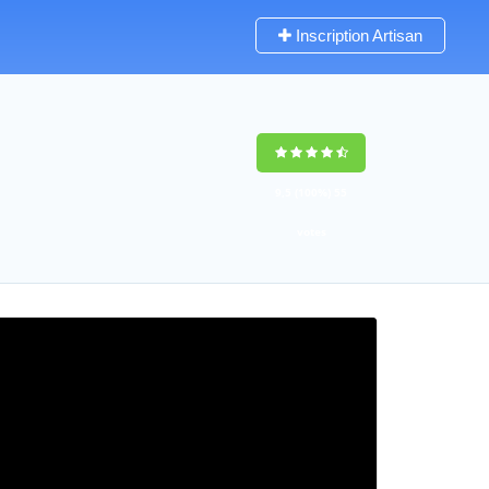
Inscription Artisan
9,5
(100%)
55
votes