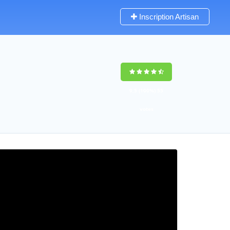
Inscription Artisan
9,5
(100%)
55
votes