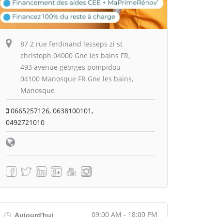
87 2 rue ferdinand lesseps zi st
christoph 04000 Gne les bains FR,
493 avenue georges pompidou
04100 Manosque FR Gne les bains,
Manosque
0665257126, 0638100101,
0492721010
09:00 AM - 18:00 PM
Aujourd'hui