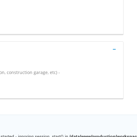
n, construction garage, etc) -
started - ignoring session_start() in
/data/www/production/workspac