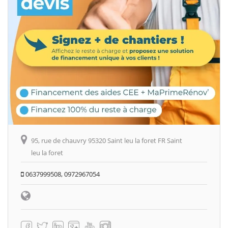
95, rue de chauvry 95320 Saint leu la foret FR Saint
leu la foret
0637999508, 0972967054