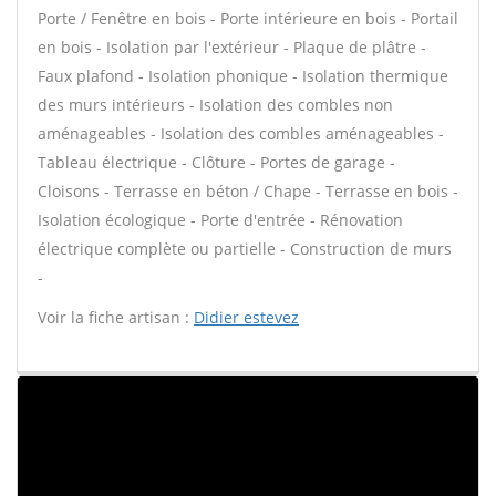
Porte / Fenêtre en bois - Porte intérieure en bois - Portail
en bois - Isolation par l'extérieur - Plaque de plâtre -
Faux plafond - Isolation phonique - Isolation thermique
des murs intérieurs - Isolation des combles non
aménageables - Isolation des combles aménageables -
Tableau électrique - Clôture - Portes de garage -
Cloisons - Terrasse en béton / Chape - Terrasse en bois -
Isolation écologique - Porte d'entrée - Rénovation
électrique complète ou partielle - Construction de murs
-
Voir la fiche artisan :
Didier estevez