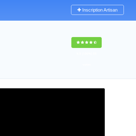
Inscription Artisan
9,5
(100%)
55
votes